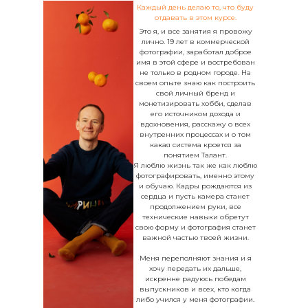
Каждый день делаю то, что буду
отдавать в этом курсе.
Это я, и все занятия я провожу
лично. 19 лет в коммерческой
фотографии, заработал доброе
имя в этой сфере и востребован
не только в родном городе. На
своем опыте знаю как построить
свой личный бренд и
монетизировать хобби, сделав
его источником дохода и
вдохновения, расскажу о всех
внутренних процессах и о том
какая система кроется за
понятием Талант.
Я люблю жизнь так же как люблю
фотографировать, именно этому
и обучаю. Кадры рождаются из
сердца и пусть камера станет
продолжением руки, все
технические навыки обретут
свою форму и фотография станет
важной частью твоей жизни.
Меня переполняют знания и я
хочу передать их дальше,
искренне радуюсь победам
выпускников и всех, кто когда
либо учился у меня фотографии.