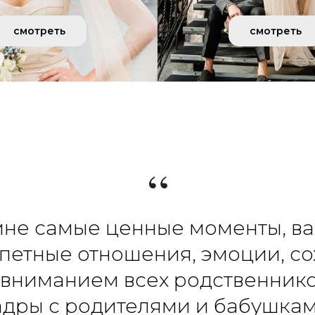
смотреть
смотреть
“
не самые ценные моменты, важ
епетные отношения, эмоции, с
м вниманием всех родственнико
адры с родителями и бабушкам